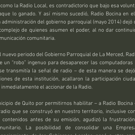
como la Radio Local, es contradictorio que bajo esa volun
paque lo ganado. Y así mismo sucedió, Radio Bocina en e
a administración del gobierno parroquial (mayo 2014) dejó d
 complejo de quienes asumen el poder, al no dar continui
municación comunitaria.
 el nuevo periodo del Gobierno Parroquial de La Merced, Radi
ce un “robo” ingenuo para desaparecer las computadoras de
e transmitía la señal de radio – de esta manera se dejó 
iones de esta institución, acallaron la participación ciud
 inmediatamente el accionar de la Radio.
icipio de Quito por permitirnos habilitar – a Radio Bocina
adio que se construyó en nuestro territorio, inclusive con
os contenidos antes de su emisión, agudizó la frustració
omunitario. La posibilidad de consolidar una Empres