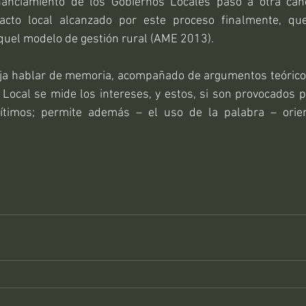
nanciamiento de los Gobiernos Locales pasó a otra canc
acto local alcanzado por este proceso finalmente, que
quel modelo de gestión rural (AME 2013).
eja hablar de memoria, acompañado de argumentos teórico
 Local se mide los intereses, y estos, si son provocados 
timos; permite además – el uso de la palabra – orien