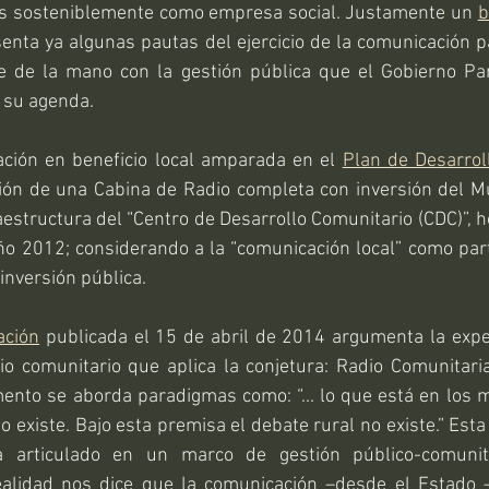
stos sosteniblemente como empresa social. Justamente un 
b
nta ya algunas pautas del ejercicio de la comunicación pa
 de la mano con la gestión pública que el Gobierno Par
 su agenda.
lación en beneficio local amparada en el 
Plan de Desarro
ión de una Cabina de Radio completa con inversión del Mu
aestructura del “Centro de Desarrollo Comunitario (CDC)”, 
ño 2012; considerando a la “comunicación local” como part
e inversión pública.
ación
 publicada el 15 de abril de 2014 argumenta la exper
o comunitario que aplica la conjetura: Radio Comunitar
ento se aborda paradigmas como: “... lo que está en los m
to existe. Bajo esta premisa el debate rural no existe.” Esta
 articulado en un marco de gestión público-comunit
realidad nos dice que la comunicación –desde el Estado 