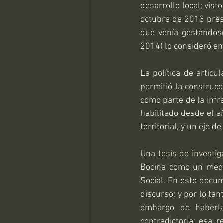
desarrollo local; vi
octubre de 2013 prese
que venía gestándose
2014) lo consideró en
La política de articu
permitió la construcc
como parte de la infr
habilitado desde el a
territorial, y un eje d
Una 
tesis de investig
Bocina como un medi
Social. En este docum
discurso; y por lo tan
embargo de haberla
contradictoria; esa 