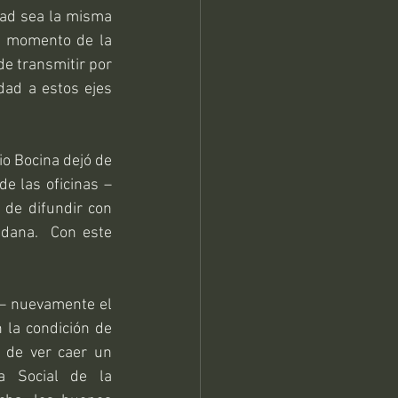
tad sea la misma 
l momento de la 
e transmitir por 
dad a estos ejes 
o Bocina dejó de 
 las oficinas – 
de difundir con 
adana.  Con este 
 – nuevamente el 
 la condición de 
n de ver caer un 
a Social de la 