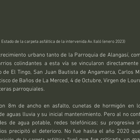
Estado de la carpeta asfáltica de la intervenida Av. Ilaló (enero 2023) 
crecimiento urbano tanto de la Parroquia de Alangasí, com
arrios colindantes a esta vía se vincularon directamente 
o de El Tingo, San Juan Bautista de Angamarca, Carlos Mar
isco de Baños de La Merced, 4 de Octubre, Virgen de Lour
eras parroquiales.
con 8m de ancho en asfalto, cunetas de hormigón en lo
de aguas lluvia y su inicial mantenimiento. Pero al no con
edes de agua potable, redes telefónicas; su progresiva in
cios precipitó el deterioro. No fue hasta el año 2020 que
) que fue criticada, un ma
osición de la carpeta asfáltica 7cm