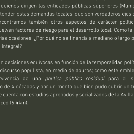
 quienes dirigen las entidades públicas superiores (Munici
atender estas demandas locales, que son verdaderos ejes d
ncontramos también otros aspectos de carácter político
uelven factores de riesgo para el desarrollo local. Como la
ias ocasiones: ¿Por qué no se financia a mediano o largo pl
 integral? 
 decisiones equívocas en función de la temporalidad políti
iscurso populista, en medio de apuros; como este emble
rvivencia de una 
política pública residual
 para el se
o de 4 décadas y por un monto que bien pudo cubrir un t
e cuenta con estudios aprobados y socializados de la Av. Ila
rced (6.4km).