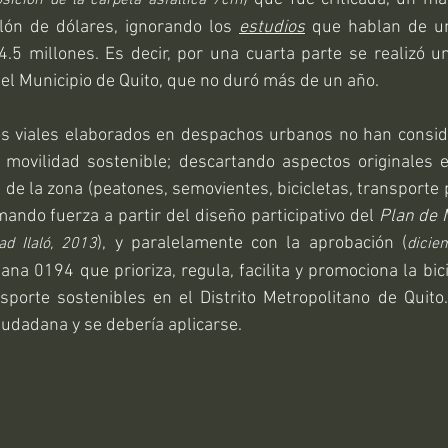
ón de dólares, ignorando los 
estudios
 que hablan de una
4.5 millones. Es decir, por una cuarta parte se realizó 
el Municipio de Quito, que no duró más de un año.   
s viales elaborados en despachos urbanos no han conside
 movilidad sostenible; descartando aspectos originales 
 de la zona (peatones, semovientes, bicicletas, transporte p
ando fuerza a partir del diseño participativo del 
Plan de M
), y paralelamente con la aprobación (
d Ilaló, 2013
dicie
na 0194 que prioriza, regula, facilita y promociona la bici
orte sostenibles en el Distrito Metropolitano de Quito
ciudadana y se debería aplicarse. 