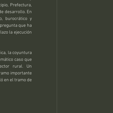
pio, Prefectura, 
e desarrollo. En 
, burocrático y 
 pregunta que ha 
azo la ejecución 
ca, la coyuntura 
mático caso que 
ctor rural. Un 
ramo importante 
ló en el tramo de 