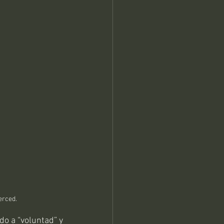
erced.
o a “voluntad” y 