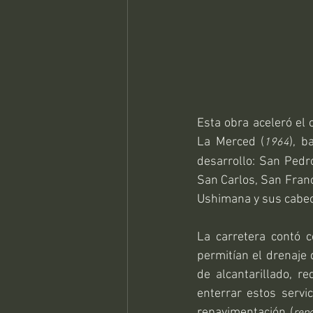
Esta obra aceleró el 
La Merced (
), b
1964
desarrollo: San Pedr
San Carlos, San Franc
Ushimana y sus cabec
La carretera contó 
permitían el drenaje 
de alcantarillado, r
enterrar estos servi
repavimentación (
rep